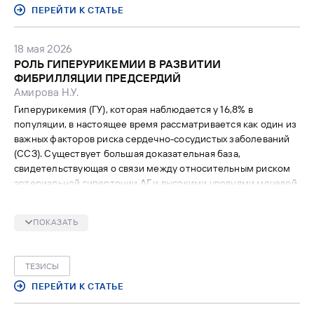
ПЕРЕЙТИ К СТАТЬЕ
18 мая 2026
РОЛЬ ГИПЕРУРИКЕМИИ В РАЗВИТИИ
ФИБРИЛЛЯЦИИ ПРЕДСЕРДИЙ
Амирова Н.У.
Гиперурикемия (ГУ), которая наблюдается у 16,8% в
популяции, в настоящее время рассматривается как один из
важных факторов риска сердечно-сосудистых заболеваний
(ССЗ). Существует большая доказательная база,
свидетельствующая о связи между относительным риском
артериальной гипертонии АГ и высокими уровнями мочевой
кислоты (МК) в сыворотке независимо от традиционных
факторов риска. Доказана взаимосвязь между ГУ и
ПОКАЗАТЬ
развитием ишемической болезни сердца (ИБС),
хронической сердечной недостаточности (ХСН). Данные
кросс-секционных исследований и исследований «случай –
ТЕЗИСЫ
контроль» с участием в общей сложности 426 159 пациентов
показали, что ГУ в значительной степени связана с
ПЕРЕЙТИ К СТАТЬЕ
повышенным риском развития ФП (относительный риск 1,49;