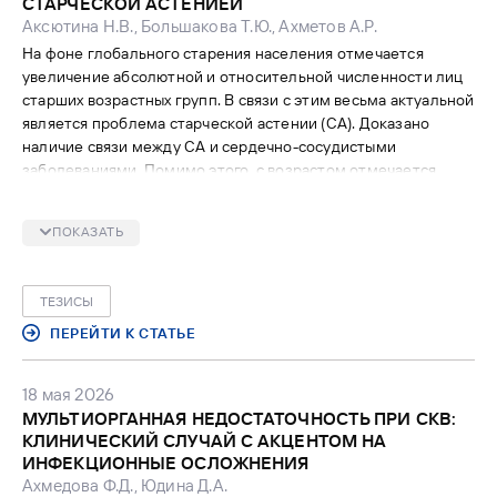
СТАРЧЕСКОЙ АСТЕНИЕЙ
Аксютина Н.В., Большакова Т.Ю., Ахметов А.Р.
На фоне глобального старения населения отмечается
увеличение абсолютной и относительной численности лиц
старших возрастных групп. В связи с этим весьма актуальной
является проблема старческой астении (СА). Доказано
наличие связи между СА и сердечно-сосудистыми
заболеваниями. Помимо этого, с возрастом отмечается
увеличение частоты анемии, при этом у пациентов с
анемией повышается смертность, в том числе и от
ПОКАЗАТЬ
кардиоваскулярных заболеваний.
ТЕЗИСЫ
ПЕРЕЙТИ К СТАТЬЕ
18 мая 2026
МУЛЬТИОРГАННАЯ НЕДОСТАТОЧНОСТЬ ПРИ СКВ:
КЛИНИЧЕСКИЙ СЛУЧАЙ С АКЦЕНТОМ НА
ИНФЕКЦИОННЫЕ ОСЛОЖНЕНИЯ
Ахмедова Ф.Д., Юдина Д.А.