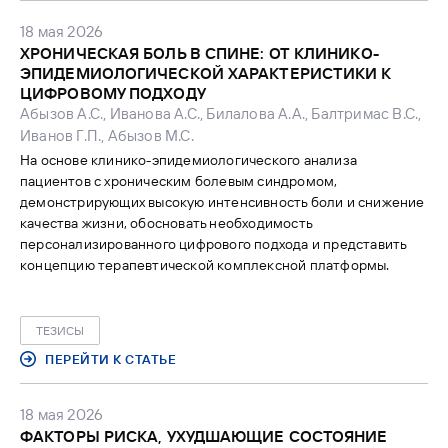
тяжелой степени тяжести. Впервые выявлена
18 мая 2026
гипергликемия, выставлен диагноз «сахарный диабет (СД)
ХРОНИЧЕСКАЯ БОЛЬ В СПИНЕ: ОТ КЛИНИКО-
2».
ЭПИДЕМИОЛОГИЧЕСКОЙ ХАРАКТЕРИСТИКИ К
ЦИФРОВОМУ ПОДХОДУ
Абызов А.С., Иванова А.С., Билалова А.А., Балтримас В.С.,
Иванов Г.П., Абызов М.С.
На основе клинико-эпидемиологического анализа
пациентов с хроническим болевым синдромом,
демонстрирующих высокую интенсивность боли и снижение
качества жизни, обосновать необходимость
персонализированного цифрового подхода и представить
концепцию терапевтической комплексной платформы.
ТЕЗИСЫ
ПЕРЕЙТИ К СТАТЬЕ
18 мая 2026
ФАКТОРЫ РИСКА, УХУДШАЮЩИЕ СОСТОЯНИЕ