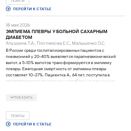
ТЕЗИСЫ
ПЕРЕЙТИ К СТАТЬЕ
18 мая 2026
ЭМПИЕМА ПЛЕВРЫ У БОЛЬНОЙ САХАРНЫМ
ДИАБЕТОМ
Апушкина Т.А., Плотникова Е.С., Малышенко О.С.
В России среди госпитализированных пациентов с
пневмонией у 20–40% выявляется парапневмонический
выпот, а 5–10% выпотов трансформируются в эмпиему
плевры. Ежегодная смертность от эмпиемы плевры
составляет 10–27%. Пациентка А., 64 лет, поступила в
терапевтическое отделение с жалобами на смешанную
одышку при минимальной физической нагрузке и кашель с
вязкой мокротой зеленого цвета до 50 мл/сут. По
ПОКАЗАТЬ
результатам дообследования выставлен диагноз
«внебольничная левосторонняя сегментарная пневмония,
средней степени тяжести, ДН 2». Шкала SMART-COP 2Б.
ТЕЗИСЫ
Фон: ХОБЛ тяжелой степени тяжести с выраженными
клиническими проявлениями (CAT ≥10, mMRC ≥2),
ПЕРЕЙТИ К СТАТЬЕ
бронхитический тип, с редкими обострениями, обострение