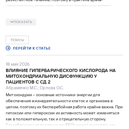
кардиолога по-прежнему остается актуальным вопрос
поиска наиболее эффективных комбинаций гипотензивных
препаратов.
ПОКАЗАТЬ
ТЕЗИСЫ
ПЕРЕЙТИ К СТАТЬЕ
18 мая 2026
ВЛИЯНИЕ ГИПЕРБАРИЧЕСКОГО КИСЛОРОДА НА
МИТОХОНДРИАЛЬНУЮ ДИСФУНКЦИЮ У
ПАЦИЕНТОВ С СД 2
Абраменко М.С., Орлова О.С.
Митохондрии – основные источники энергии для
обеспечения жизнедеятельности клеток и организма в
целом, поэтому их бесперебойная работа крайне важна. При
гипоксии или гипероксии их активность может изменяться
как в положительную, так и отрицательную сторону.
Гипербарическая оксигенация (ГБО) может выступать как