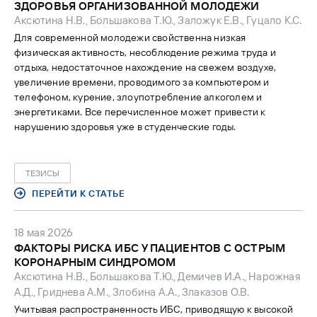
ЗДОРОВЬЯ ОРГАНИЗОВАННОЙ МОЛОДЕЖИ
Аксютина Н.В., Большакова Т.Ю., Заложук Е.В., Гуцало К.С.
Для современной молодежи свойственна низкая
физическая активность, несоблюдение режима труда и
отдыха, недостаточное нахождение на свежем воздухе,
увеличение времени, проводимого за компьютером и
телефоном, курение, злоупотребление алкоголем и
энергетиками. Все перечисленное может привести к
нарушению здоровья уже в студенческие годы.
ТЕЗИСЫ
ПЕРЕЙТИ К СТАТЬЕ
18 мая 2026
ФАКТОРЫ РИСКА ИБС У ПАЦИЕНТОВ С ОСТРЫМ
КОРОНАРНЫМ СИНДРОМОМ
Аксютина Н.В., Большакова Т.Ю., Демичев И.А., Нарожная
А.Д., Гриднева А.М., Злобина А.А., Злаказов О.В.
Учитывая распространенность ИБС, приводящую к высокой