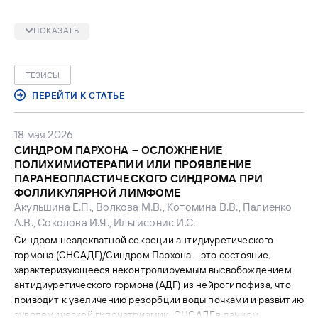
кишечного тракта, 12% из которых – поражение слепой и
подвздошной кишки. Типичным признаками кишечного
ПОКАЗАТЬ
эндометриоза являются интрамуральная локализация
очагов поражения и неспецифические воспалительные
изменения слизистой оболочки кишки. Именно в этих
ТЕЗИСЫ
случаях эндометриоз может стать диагностической
проблемой, поскольку у пациентов могут наблюдаться
ПЕРЕЙТИ К СТАТЬЕ
симптомы, сходные с воспалительными заболеваниями
кишечника (боль в животе, диарея, ректальное
18 мая 2026
кровотечение).
СИНДРОМ ПАРХОНА – ОСЛОЖНЕНИЕ
ПОЛИХИМИОТЕРАПИИ ИЛИ ПРОЯВЛЕНИЕ
ПАРАНЕОПЛАСТИЧЕСКОГО СИНДРОМА ПРИ
ФОЛЛИКУЛЯРНОЙ ЛИМФОМЕ
Акульшина Е.П., Волкова М.В., Котомина В.В., Палиенко
А.В., Соколова И.Я., Ильгисонис И.С.
Синдром неадекватной секреции антидиуретического
гормона (СНСАДГ)/Синдром Пархона – это состояние,
характеризующееся неконтролируемым высвобождением
антидиуретического гормона (АДГ) из нейрогипофиза, что
приводит к увеличению резорбции воды почками и развитию
эуволемической гипонатриемии. СНСАДГ в данном