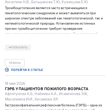
Аксютина Н.В., Большакова Т.Ю., Кузнецова Е.Ю.
Тромбоцитопения является часто встречающимся
гематологическим синдромом и может выявляться при
широком спектре заболеваний как гематологической, так и
негематологической природы. Установление истинных
причин тромбоцитопении требует проведения
расширенного диагностического поиска. При системной
красной волчанке тромбоцитопения является
распространенным гематологическим синдромом, который
ПОКАЗАТЬ
может быть первым проявлением этого заболевания.
ТЕЗИСЫ
ПЕРЕЙТИ К СТАТЬЕ
18 мая 2026
ГЭРБ У ПАЦИЕНТОВ ПОЖИЛОГО ВОЗРАСТА
Афлятунова А.Б., Набиева А.А., Исмагилова Э.Ф.,
Масалимов И.И., Хисамова Э.Р.
Гастроэзофагеальная рефлюксная болезнь (ГЭРБ) – одна из