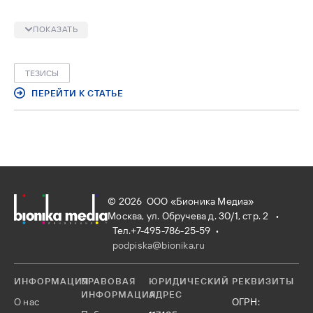
дополнительный метод для решения проблемы
митохондриальной дисфункции, которая наблюдается у
ПОКАЗАТЬ
пациентов с сахарным диабетом 2-го типа (СД2).
ТЕЗИСЫ
ПЕРЕЙТИ К СТАТЬЕ
© 2026 ООО «Бионика Медиа»
Москва, ул. Обручева д. 30/1, стр. 2 •
Тел.+7-495-786-25-59
•
podpiska@bionika.ru
ИНФОРМАЦИЯ
ПРАВОВАЯ
ЮРИДИЧЕСКИЙ
РЕКВИЗИТЫ
ИНФОРМАЦИЯ
АДРЕС
О нас
ОГРН: