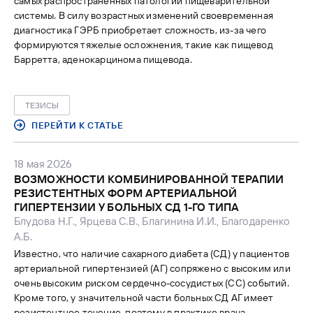
самых распространенных патологий пищеварительной
системы. В силу возрастных изменений своевременная
диагностика ГЭРБ приобретает сложность, из-за чего
формируются тяжелые осложнения, такие как пищевод
Барретта, аденокарцинома пищевода.
ТЕЗИСЫ
ПЕРЕЙТИ К СТАТЬЕ
18 мая 2026
ВОЗМОЖНОСТИ КОМБИНИРОВАННОЙ ТЕРАПИИ
РЕЗИСТЕНТНЫХ ФОРМ АРТЕРИАЛЬНОЙ
ГИПЕРТЕНЗИИ У БОЛЬНЫХ СД 1-ГО ТИПА
Блудова Н.Г., Ярцева С.В., Благинина И.И., Благодаренко
А.Б.
Известно, что наличие сахарного диабета (СД) у пациентов
артериальной гипертензией (АГ) сопряжено с высоким или
очень высоким риском сердечно-сосудистых (СС) событий.
Кроме того, у значительной части больных СД АГ имеет
резистентное течение, поэтому в практике врача-