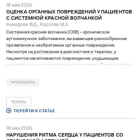
достоверность – 95% ДИ 1,24–1,79, Р <0,001).
18 мая 2026
ОЦЕНКА ОРГАННЫХ ПОВРЕЖДЕНИЙ У ПАЦИЕНТОВ
С СИСТЕМНОЙ КРАСНОЙ ВОЛЧАНКОЙ
Ахмедова Ф.Д., Королев М.А.
Системная красная волчанка (СКВ) – хроническое
аутоиммунное заболевание, вызывающее разнообразные
проявления и необратимые органные повреждения.
Несмотря на достижения в диагностике и терапии, у
пациентов накапливаются повреждения, ухудшающие
качество жизни и повышающие риск смерти. Поэтому важна
оценка степени повреждения с помощью индекса
SLICC/ACR для своевременного и индивидуализированного
ПОКАЗАТЬ
подхода к лечению и профилактике осложнений.
ТЕЗИСЫ
ПЕРЕЙТИ К СТАТЬЕ
18 мая 2026
НАРУШЕНИЯ РИТМА СЕРДЦА У ПАЦИЕНТОВ СО