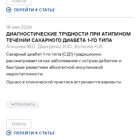
ТЕЗИСЫ
ПЕРЕЙТИ К СТАТЬЕ
18 мая 2026
ДИАГНОСТИЧЕСКИЕ ТРУДНОСТИ ПРИ АТИПИНОМ
ТЕЧЕНИИ САХАРНОГО ДИАБЕТА 1-ГО ТИПА
Агишева М.О., Давиденко И.Ю., Волкова Н.И.
Сахарный диабет 1-го типа (СД1) традиционно
рассматривается как заболевание с острым дебютом и
быстрым развитием абсолютной инсулиновой
недостаточности.
Однако в клинической практике встречаются варианты
медленно прогрессирующего течения, при которых
аутоиммунное поражение β-клеток развивается
постепенно. Отсутствие выраженной клинической
ПОКАЗАТЬ
симптоматики и длительное сохранение эндогенной
секреции инсулина могут приводить к диагностическим
трудностям и затруднять выбор оптимальной
ТЕЗИСЫ
сахароснижающей терапии, особенно у пациентов молодого
ПЕРЕЙТИ К СТАТЬЕ
возраста.