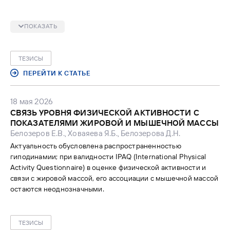
клиническом случае мог возникнуть в результате
применения винкристина и циклофосфамида (14,1% случаев
ПОКАЗАТЬ
лекарственно-индуцированного СНСАДГ (0,5–32%)) или как
проявление паранеопластического синдрома.
ТЕЗИСЫ
ПЕРЕЙТИ К СТАТЬЕ
18 мая 2026
СВЯЗЬ УРОВНЯ ФИЗИЧЕСКОЙ АКТИВНОСТИ С
ПОКАЗАТЕЛЯМИ ЖИРОВОЙ И МЫШЕЧНОЙ МАССЫ
Белозеров Е.В., Ховаяева Я.Б., Белозерова Д.Н.
Актуальность обусловлена распространенностью
гиподинамии; при валидности IPAQ (International Physical
Activity Questionnaire) в оценке физической активности и
связи с жировой массой, его ассоциации с мышечной массой
остаются неоднозначными.
ТЕЗИСЫ