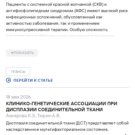
Пациенты с системной красной волчанкой (СКВ) и
антифосфолипидным синдромом (АФС) имеют высокий риск
инфекционных осложнений, обусловленный как
активностью заболевания, так и применением
иммуносупрессивной терапии. Особую сложность
представляет дифференциальная диагностика между
обострением СКВ и инфекцией, а также развитие атипичных
инфекционных процессов. Представленный клинический
ПОКАЗАТЬ
случай иллюстрирует неблагоприятный исход
генерализованной инфекции с редким возбудителем у
пациентки с высокой активностью СКВ.
ТЕЗИСЫ
ПЕРЕЙТИ К СТАТЬЕ
18 мая 2026
КЛИНИКО-ГЕНЕТИЧЕСКИЕ АССОЦИАЦИИ ПРИ
ДИСПЛАЗИИ СОЕДИНИТЕЛЬНОЙ ТКАНИ
Ахиярова К.Э., Тюрин А.В.
Дисплазия соединительной ткани (ДСТ) представляет собой
наследственное мультифакториальное состояние,