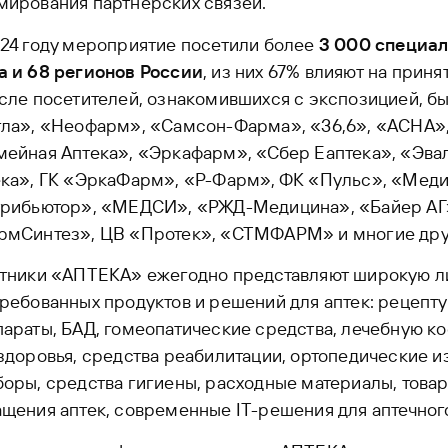
мирования партнерских связей.
24 году мероприятие посетили более
3 000 специал
а и 68 регионов России
, из них 67% влияют на приня
сле посетителей, ознакомившихся с экспозицией, б
ла», «Неофарм», «Самсон-Фарма», «36,6», «АСНА»,
ейная Аптека», «Эркафарм», «Сбер Еаптека», «Эва
ека», ГК «ЭркаФарм», «Р-Фарм», ФК «Пульс», «Мед
трибьютор», «МЕДСИ», «РЖД-Медицина», «Байер АГ»
рмСинтез», ЦВ «Протек», «СТМФАРМ» и многие дру
стники «АПТЕКА» ежегодно представляют широкую л
ребованных продуктов и решений для аптек: рецепт
араты, БАД, гомеопатические средства, лечебную к
здоровья, средства реабилитации, ортопедические 
оры, средства гигиены, расходные материалы, това
щения аптек, современные IT-решения для аптечног