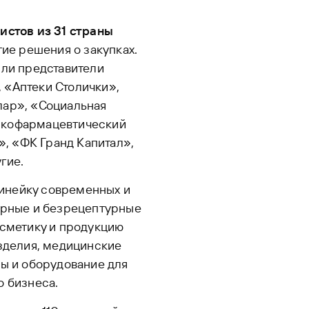
истов из 31 страны
тие решения о закупках.
ыли представители
 «Аптеки Столички»,
лар», «Социальная
икофармацевтический
, «ФК Гранд Капитал»,
гие.
инейку современных и
урные и безрецептурные
осметику и продукцию
изделия, медицинские
ры и оборудование для
о бизнеса.