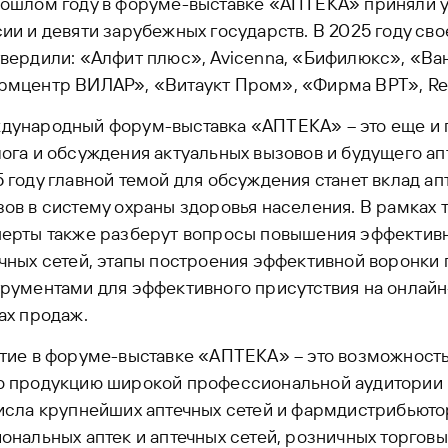
ошлом году в форуме-выставке «АПТЕКА» приняли уч
ии и девяти зарубежных государств. В 2025 году сво
вердили: «Алфит плюс», Avicenna, «Бифилюкс», «Ва
мцентр ВИЛАР», «Витаукт Пром», «Фирма ВРТ», Revy
дународный форум-выставка «АПТЕКА» – это еще и 
ога и обсуждения актуальных вызовов и будущего ап
 году главной темой для обсуждения станет вклад ап
ов в систему охраны здоровья населения. В рамках 
ерты также разберут вопросы повышения эффективн
чных сетей, этапы построения эффективной воронки 
рументами для эффективного присутствия на онлайн
ах продаж.
тие в форуме-выставке «АПТЕКА» – это возможност
ю продукцию широкой профессиональной аудитории 
исла крупнейших аптечных сетей и фармдистрибьюто
ональных аптек и аптечных сетей, розничных торговы