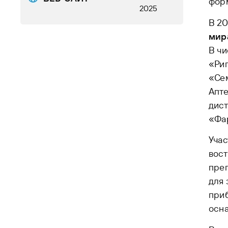
фор
2025
В 20
мир
В чи
«Риг
«Сем
Апт
дис
«Фа
Уча
вост
преп
для 
приб
осна