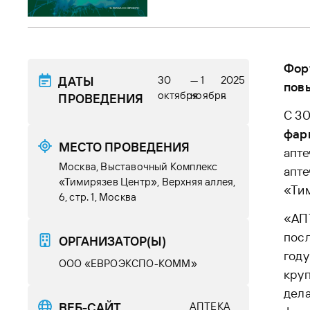
Фор
ДАТЫ
30
— 1
2025
пов
октября
ноября
г.
ПРОВЕДЕНИЯ
С 30
фар
МЕСТО ПРОВЕДЕНИЯ
апте
Москва, Выставочный Комплекс
апте
«Тимирязев Центр», Верхняя аллея,
«Ти
6, стр. 1, Москва
«АПТ
посл
ОРГАНИЗАТОР(Ы)
год
ООО «ЕВРОЭКСПО-КОММ»
круп
дела
ВЕБ-САЙТ
АПТЕКА