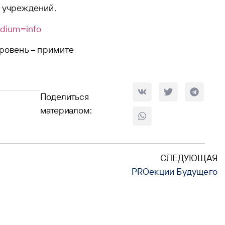
 учреждений.
edium=info
уровень – примите
Поделиться
материалом:
СЛЕДУЮЩАЯ
PROекции Будущего