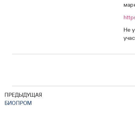
марк
http
Не у
учас
ПРЕДЫДУЩАЯ
БИОПРОМ