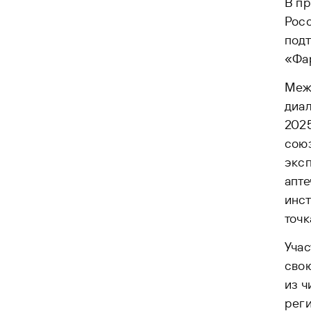
В пр
Росс
подт
«Фар
Меж
диал
2025
союз
эксп
апте
инст
точк
Учас
сво
из ч
реги