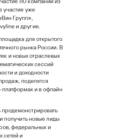
астие 110 компаний из
е участие уже
нВин Групп»,
line и другие.
площадка для открытого
течного рынка России. В
тек и новых отраслевых
тематических сессий
ости и доходности
продаж, поделятся
-платформах и в офлайн
ь продемонстрировать
и получить новые лиды
ров, федеральных и
х сетей и