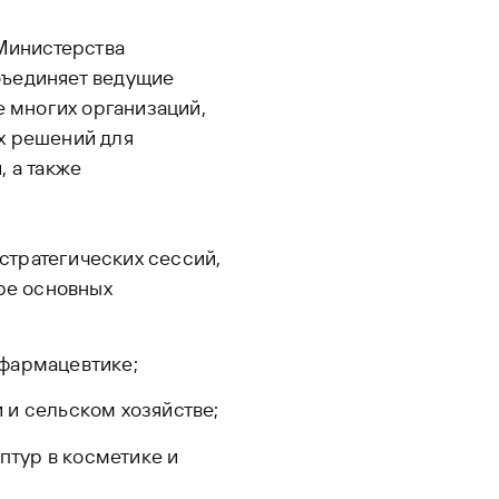
Министерства
бъединяет ведущие
е многих организаций,
х решений для
 а также
тратегических сессий,
ре основных
фармацевтике;
 и сельском хозяйстве;
тур в косметике и