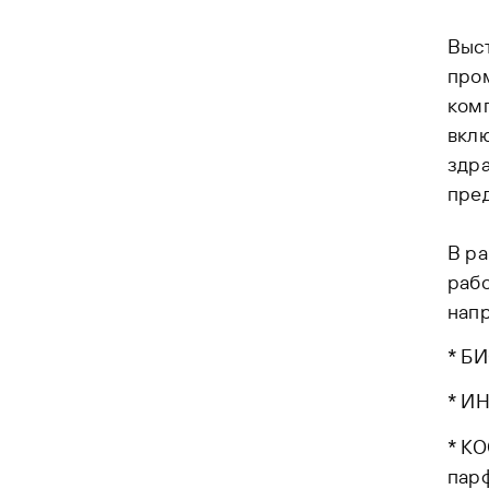
Выс
про
комп
вклю
здра
пред
В р
рабо
напр
* Б
* ИН
* К
пар