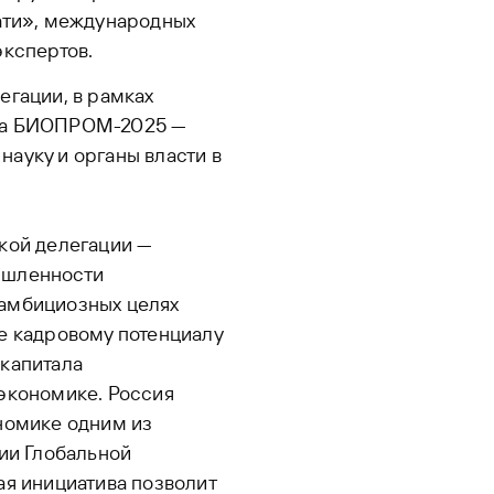
ати», международных
экспертов.
егации, в рамках
ума БИОПРОМ-2025 —
ауку и органы власти в
кой делегации —
ышленности
 амбициозных целях
е кадровому потенциалу
 капитала
экономике. Россия
номике одним из
ии Глобальной
ая инициатива позволит