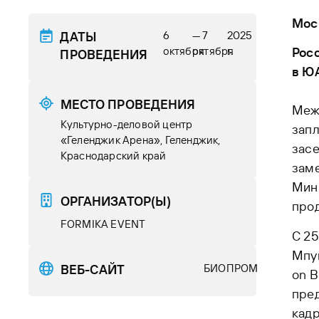
Мос
ДАТЫ
6
— 7
2025
октября
октября
г.
Рос
ПРОВЕДЕНИЯ
в Ю
МЕСТО ПРОВЕДЕНИЯ
Меж
Культурно-деловой центр
запл
«Геленджик Арена», Геленджик,
засе
Краснодарский край
зам
Мин
ОРГАНИЗАТОР(Ы)
про
FORMIKA EVENT
С 25
Мпум
ВЕБ-САЙТ
БИОПРОМ
on B
пред
кад