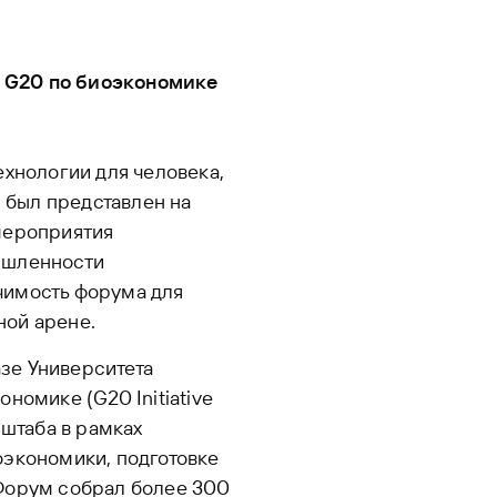
 G20 по биоэкономике
нологии для человека,
, был представлен на
мероприятия
ышленности
чимость форума для
ной арене.
азе Университета
номике (G20 Initiative
сштаба в рамках
оэкономики, подготовке
Форум собрал более 300