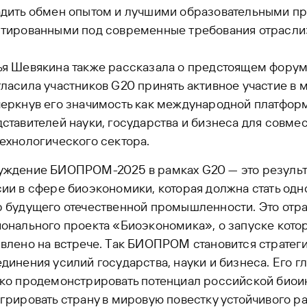
дить обмен опытом и лучшими образовательными пр
птированными под современные требования отрасли
ья Шевякина также рассказала о предстоящем фор
ласила участников G20 принять активное участие в 
черкнув его значимость как международной платфо
ставителей науки, государства и бизнеса для совме
ехнологического сектора.
уждение БИОПРОМ-2025 в рамках G20 — это результ
ии в сфере биоэкономики, которая должна стать одн
 будущего отечественной промышленности. Это отр
онального проекта «Биоэкономика», о запуске кото
влено на встрече. Так БИОПРОМ становится стратег
динения усилий государства, науки и бизнеса. Его г
ко продемонстрировать потенциал российской биоин
грировать страну в мировую повестку устойчивого ра