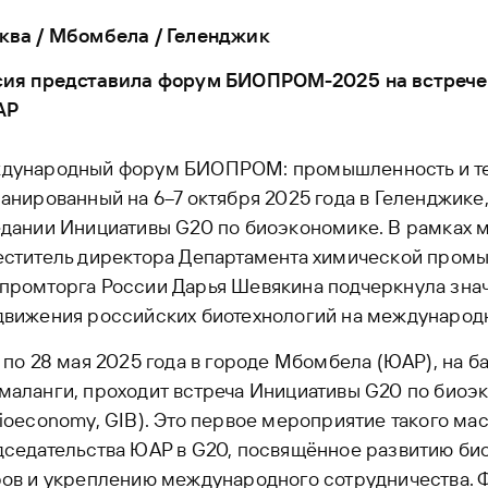
ква / Мбомбела / Геленджик
сия представила форум БИОПРОМ-2025 на встрече
АР
дународный форум БИОПРОМ: промышленность и тех
анированный на 6–7 октября 2025 года в Геленджике
дании Инициативы G20 по биоэкономике. В рамках 
еститель директора Департамента химической пром
промторга России Дарья Шевякина подчеркнула зна
движения российских биотехнологий на международ
 по 28 мая 2025 года в городе Мбомбела (ЮАР), на б
аланги, проходит встреча Инициативы G20 по биоэко
ioeconomy, GIB). Это первое мероприятие такого ма
седательства ЮАР в G20, посвящённое развитию би
ров и укреплению международного сотрудничества. 