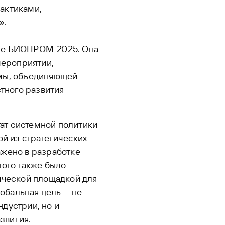
актиками,
».
уме БИОПРОМ-2025. Она
мероприятии,
рмы, объединяющей
стного развития
ат системной политики
ой из стратегических
ажено в разработке
рого также было
ической площадкой для
лобальная цель — не
дустрии, но и
звития.