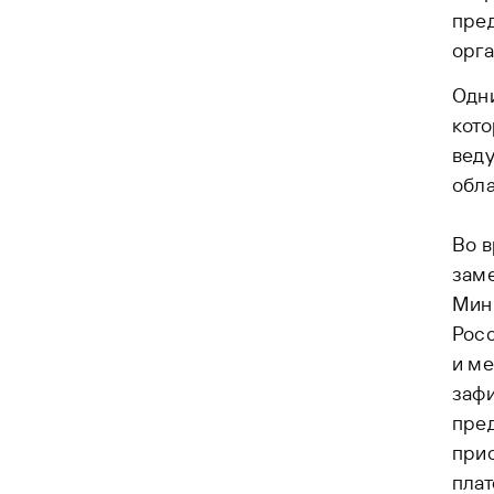
пред
орга
Одни
кот
веду
обла
Во в
зам
Мин
Росс
и ме
зафи
пред
прио
плат