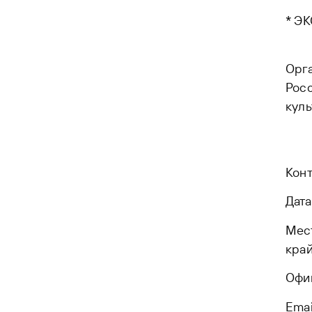
* ЭК
Орга
Рос
кул
Конт
Дата
Мест
кра
Офи
Emai