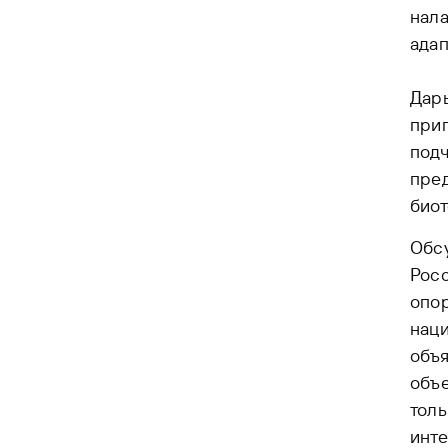
нала
ада
Дар
приг
под
пред
биот
Обс
Росс
опор
наци
объя
объе
толь
инте