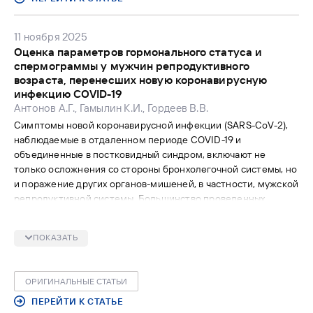
mIPSS по сравнению со стандартным IPSS ввиду более
выраженной корреляции с показателями объективного
11 ноября 2025
исследования (урофлоуметрии) и простоты заполнения, а
Оценка параметров гормонального статуса и
также о возможности использования опросников VPSS и
спермограммы у мужчин репродуктивного
mIPSS для выявления нарушений мочеиспускания, особенно
возраста, перенесших новую коронавирусную
у пациентов с когнитивными нарушениями. При этом
инфекцию COVID-19
доказана взаимозаменяемость вопросов опросников и
Антонов А.Г., Гамылин К.И., Гордеев В.В.
рациональность в распределении вопросов на
Симптомы новой коронавирусной инфекции (SARS-CoV-2),
обструктивные и ирритативные путём деления на две
наблюдаемые в отдаленном периоде COVID-19 и
колонны.
объединенные в постковидный синдром, включают не
только осложнения со стороны бронхолегочной системы, но
и поражение других органов-мишеней, в частности, мужской
репродуктивной системы. Большинство проведенных
исследований базируется на результатах, полученных в
острую фазу заболевания, однако осложнениям со стороны
ПОКАЗАТЬ
репродуктивной системы, развивающимся в отдаленном
периоде, посвящены единичные работы. В этой связи оценка
мужского постковидного синдрома является актуальной.
ОРИГИНАЛЬНЫЕ СТАТЬИ
Цель исследования. Оценить параметры гормонального
статуса и спермограммы у мужчин репродуктивного
ПЕРЕЙТИ К СТАТЬЕ