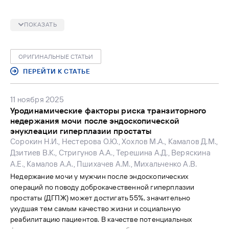
бактериальным простатитом выделяли стафилококки
общепринятым бактериологическим методом. Вид
ПОКАЗАТЬ
стафилококков определяли методом MALDI-TOF масс-
спектрометрии. Гены вирулентности стафилококков – ПЦР и
секвенированием.
ОРИГИНАЛЬНЫЕ СТАТЬИ
Результаты. У выделенных штаммов установлено широкое
распространение генетических детерминант патогенности,
ПЕРЕЙТИ К СТАТЬЕ
а именно адгезии, колонизации, инвазии,
иммунорезистентности. Показано, что большинство генов
11 ноября 2025
связано с уклонением от иммунного ответа хозяина во
Уродинамические факторы риска транзиторного
время инфекции, что способствует хроническому течению
недержания мочи после эндоскопической
бактериального простатита.
энуклеации гиперплазии простаты
Заключение. Целесообразно дальнейшее изучение
Сорокин Н.И., Нестерова О.Ю., Хохлов М.А., Камалов Д.М.,
генетических детерминант патогенности/вирулентности
Дзитиев В.К., Стригунов А.А., Терешина А.Д., Веряскина
золотистых стафилококков для оценки тяжести и
А.Е., Камалов А.А., Пшихачев А.М., Михальченко А.В.
длительности течения хронического бактериального
Недержание мочи у мужчин после эндоскопических
простатита.
операций по поводу доброкачественной гиперплазии
простаты (ДГПЖ) может достигать 55%, значительно
ухудшая тем самым качество жизни и социальную
реабилитацию пациентов. В качестве потенциальных