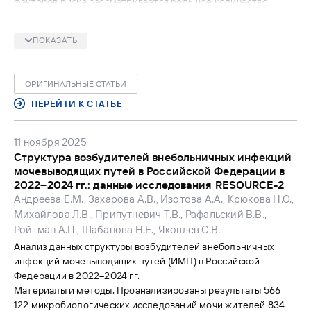
факторов риска рассматривается большое количество
индивидуальных параметров пациентов и особенностей
оперативного лечения. При этом влияние уродинамических
ПОКАЗАТЬ
факторов, в том числе состояние наружного сфинктера
уретры на дооперационном этапе, отходит на второй план, а
исследования, посвященные данному вопросу, крайне
ОРИГИНАЛЬНЫЕ СТАТЬИ
ограничены.
Цель исследования. Комплексная оценка уродинамических
ПЕРЕЙТИ К СТАТЬЕ
факторов риска недержания мочи после эндоскопической
энуклеации гиперплазии простаты.
11 ноября 2025
Материалы и методы. Исследование носило проспективный
Структура возбудителей внебольничных инфекций
характер. В исследование включены 69 пациентов, которым
мочевыводящих путей в Российской Федерации в
в период с октября 2023 г. по август 2024 г. была выполнена
2022–2024 гг.: данные исследования RESOURCE-2
эндоскопическая энуклеация ДГПЖ (тулиевая волоконная
Андреева Е.М., Захарова А.В., Изотова А.А., Крюкова Н.О.,
энуклеация – 62 пациента, биполярная энуклеация – 7
Михайлова Л.В., Припутневич Т.В., Рафальский В.В.,
пациентов) одним оперирующим урологом. Всем пациентам
Ройтман А.П., Шабанова Н.Е., Яковлев С.В.
за один день до планируемого оперативного лечения
Анализ данных структуры возбудителей внебольничных
выполнялось комплексное уродинамическое исследование,
инфекций мочевыводящих путей (ИМП) в Российской
включающее урофлоуметрию, цистометрию наполнения,
Федерации в 2022–2024 гг.
цистометрию опорожнения и профилометрию одним
Материалы и методы. Проанализированы результаты 566
урологом. В послеоперационном периоде фиксировался
122 микробиологических исследований мочи жителей 834
факт наличия и длительность недержания мочи в