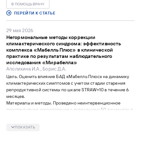
тяжелых последствий для плода ассоциирован с первичным
В ПОМОЩЬ ВРАЧУ
инфицированием матери в I триместре беременности;
ПЕРЕЙТИ К СТАТЬЕ
высокодозная терапия валацикловиром может быть
эффективна в снижении риска вертикальной передачи
инфекции.
29 мая 2026
Заключение. Современная стратегия ведения
Негормональные методы коррекции
беременности при герпесвирусных инфекциях должна
климактерического синдрома: эффективность
основываться на раннем выявлении и своевременном
комплекса «Мабелль Плюс» в клинической
вмешательстве. Вместе с тем сохраняется необходимость
практике по результатам наблюдательного
дальнейших проспективных исследований, направленных на
исследования «Мирабелла»
уточнение вклада герпесвирусных инфекций в
Аполихина И.А., Борис Д.А.
неблагоприятные исходы беременности и оптимизацию
Цель. Оценить влияние БАД «Мабелль Плюс» на динамику
подходов к диагностике, профилактике и терапии.
климактерических симптомов с учетом стадии старения
репродуктивной системы по шкале STRAW+10 в течение 6
месяцев.
Материалы и методы. Проведено неинтервенционное
проспективное исследование с включением 50 пациенток в
возрасте 45–60 лет (диагноз N95.1), имеющих вазомоторные
и другие климактерические симптомы легкой/средней
ПОКАЗАТЬ
степени тяжести. Пациентки основной группы (n=25)
получали Мабелль Плюс (1 таб. 3 раза/сут), в группе