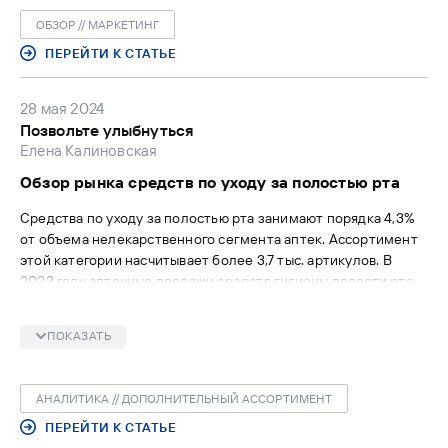
ОБЗОР // МАРКЕТИНГ
ПЕРЕЙТИ К СТАТЬЕ
28 мая 2024
Позвольте улыбнуться
Елена Калиновская
Обзор рынка средств по уходу за полостью рта
Средства по уходу за полостью рта занимают порядка 4,3%
от объема нелекарственного сегмента аптек. Ассортимент
этой категории насчитывает более 3,7 тыс. артикулов. В
2023 году аптечные продажи средств гигиены полости рта
составили 44 млн упаковок (-5,1% относительно 2022 года)
на сумму 14,9 млрд руб. (+0,4%) в розничных ценах.
ПОКАЗАТЬ
АНАЛИТИКА // ДОПОЛНИТЕЛЬНЫЙ АССОРТИМЕНТ
ПЕРЕЙТИ К СТАТЬЕ