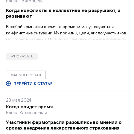
Елена Григорьева
Когда конфликты в коллективе не разрушают, а
развивают
В любой компании время от времени могут случаться
конфликтные ситуации. Их причины, цели, число участников
могут быть разными. Во всех случаях важно уметь повернуть
конфликтную ситуацию в конструктивное русло,
минимизировать негативное влияние на компанию.
ПОКАЗАТЬ
Эксперты рассказали «ФВ», как найти в конфликте ресурс
для развития.
ФАРМПЕРСОНАЛ
ПЕРЕЙТИ К СТАТЬЕ
28 мая 2024
Когда придет время
Елена Калиновская
Участники фармотрасли разошлись во мнении о
сроках внедрения лекарственного страхования