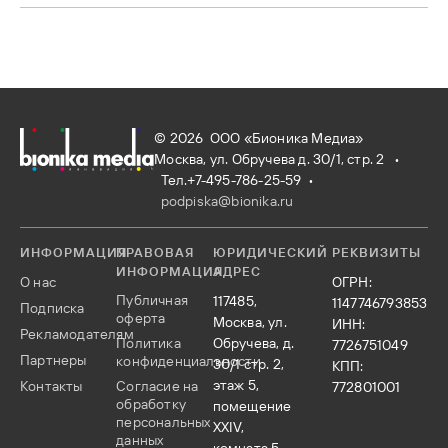
© 2026 ООО «Бионика Медиа»
Москва, ул. Обручева д. 30/1, стр. 2 •
Тел.+7-495-786-25-59
•
podpiska@bionika.ru
ИНФОРМАЦИЯ
ПРАВОВАЯ
ЮРИДИЧЕСКИЙ
РЕКВИЗИТЫ
ИНФОРМАЦИЯ
АДРЕС
О нас
ОГРН:
Публичная
117485,
1147746793853
Подписка
оферта
Москва, ул.
ИНН:
Рекламодателям
Политика
Обручева, д.
7726751049
Партнеры
конфиденциальности
30/1 стр. 2,
КПП:
этаж 5,
Контакты
Согласие на
772801001
обработку
помещение
персональных
XXIV,
данных
комната 5,