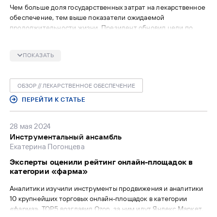
Чем больше доля государственных затрат на лекарственное
обеспечение, тем выше показатели ожидаемой
продолжительности жизни. Президент обновил цели по
этому индикатору. Возможно, сейчас самое время заняться
внедрением покрытия стоимости лекарств в рамках ОМС
ПОКАЗАТЬ
при амбулаторном лечении. Но не все согласны, что время
лекарственного страхования наступило. Член Комитета
Госдумы по охране здоровья депутат Александр Петров
ОБЗОР // ЛЕКАРСТВЕННОЕ ОБЕСПЕЧЕНИЕ
призвал не торопиться, так как создание такой системы —
серьезный финансовый шаг.
ПЕРЕЙТИ К СТАТЬЕ
28 мая 2024
Инструментальный ансамбль
Екатерина Погонцева
Эксперты оценили рейтинг онлайн-площадок в
категории «фарма»
Аналитики изучили инструменты продвижения и аналитики
10 крупнейших торговых онлайн-площадок в категории
«фарма». TOP5 возглавил Ozon, за ним идут Яндекс.Маркет,