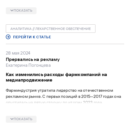
Аналитики говорят, что при расчете стандартизованных
упаковок рост есть, но не превышает 3%.
ПОКАЗАТЬ
АНАЛИТИКА // ЛЕКАРСТВЕННОЕ ОБЕСПЕЧЕНИЕ
ПЕРЕЙТИ К СТАТЬЕ
28 мая 2024
Прервались на рекламу
Екатерина Погонцева
Как изменились расходы фармкомпаний на
медиапродвижение
Фарминдустрия утратила лидерство на отечественном
рекламном рынке. С первых позиций в 2015—2017 годах она
опустилась на пятую строчку по итогам 2023 года.
Изменилась и структура крупнейших рекламодателей,
среди них появилось больше российских брендов.
ПОКАЗАТЬ