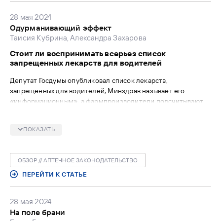
28 мая 2024
Одурманивающий эффект
Таисия Кубрина, Александра Захарова
Стоит ли воспринимать всерьез список
запрещенных лекарств для водителей
Депутат Госдумы опубликовал список лекарств,
запрещенных для водителей, Минздрав называет его
«информационным», а фармпроизводители подсчитывают
репутационный ущерб. Какие перечни считать
обязательными, а какие нет, разобрался «ФВ».
ПОКАЗАТЬ
ОБЗОР // АПТЕЧНОЕ ЗАКОНОДАТЕЛЬСТВО
ПЕРЕЙТИ К СТАТЬЕ
28 мая 2024
На поле брани