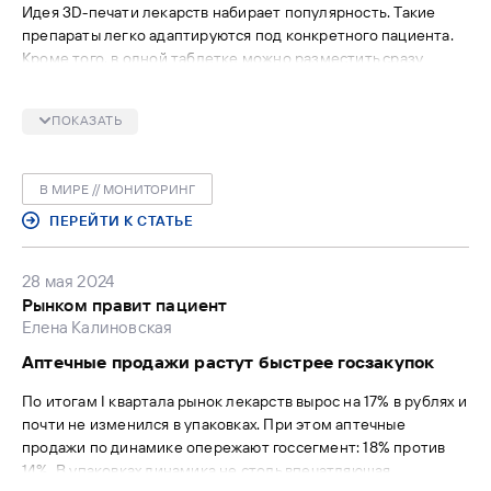
Идея 3D-печати лекарств набирает популярность. Такие
препараты легко адаптируются под конкретного пациента.
Кроме того, в одной таблетке можно разместить сразу
несколько АФИ. Испанские ученые успешно достигли
последнего в лабораторных условиях, но вряд ли их успех
ПОКАЗАТЬ
приведет к революции — у технологии все еще слишком
много проблем.
В МИРЕ // МОНИТОРИНГ
ПЕРЕЙТИ К СТАТЬЕ
28 мая 2024
Рынком правит пациент
Елена Калиновская
Аптечные продажи растут быстрее госзакупок
По итогам I квартала рынок лекарств вырос на 17% в рублях и
почти не изменился в упаковках. При этом аптечные
продажи по динамике опережают госсегмент: 18% против
14%. В упаковках динамика не столь впечатляющая.