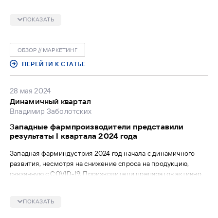
«Мегамаркет», «Здравсити» и «Ютека». «ФВ» попросил
экспертов рынка прокомментировать итоги исследования и
ПОКАЗАТЬ
их полезность с точки зрения освоения e-com
фармкомпаниями.
ОБЗОР // МАРКЕТИНГ
ПЕРЕЙТИ К СТАТЬЕ
28 мая 2024
Динамичный квартал
Владимир Заболотских
З
ападные фармпроизводители представили
результаты I квартала 2024 года
Западная фарминдустрия 2024 год начала с динамичного
развития, несмотря на снижение спроса на продукцию,
связанную с COVID-19. Производители препаратов активно
инвестируют в исследования и разработки, особенно в
области онкологии, диабета, ожирения и редких
ПОКАЗАТЬ
заболеваний. «ФВ» изучил квартальные отчеты наиболее
крупных игроков фармацевтической отрасли.