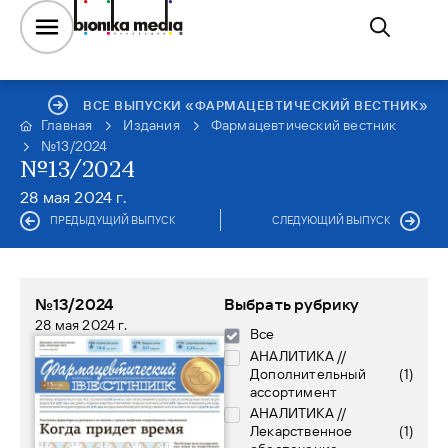
ВСЕ ВЫПУСКИ «ФАРМАЦЕВТИЧЕСКИЙ ВЕСТНИК»
Главная
Издания
Фармацевтический вестник
№13/2024
№13/2024
28 мая 2024 г.
ПРЕДЫДУЩИЙ ВЫПУСК
СЛЕДУЮЩИЙ ВЫПУСК
№13/2024
Выбрать рубрику
28 мая 2024 г.
Все
АНАЛИТИКА //
Дополнительный
(
1
)
ассортимент
АНАЛИТИКА //
Лекарственное
(
1
)