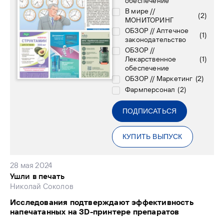
обеспечение
В мире //
(
2
)
МОНИТОРИНГ
ОБЗОР // Аптечное
(
1
)
законодательство
ОБЗОР //
Лекарственное
(
1
)
обеспечение
ОБЗОР // Маркетинг
(
2
)
Фармперсонал
(
2
)
ПОДПИСАТЬСЯ
КУПИТЬ ВЫПУСК
28 мая 2024
Ушли в печать
Николай Соколов
Исследования подтверждают эффективность
напечатанных на 3D-принтере препаратов