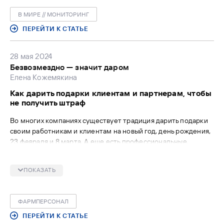
В МИРЕ // МОНИТОРИНГ
ПЕРЕЙТИ К СТАТЬЕ
28 мая 2024
Безвозмездно — значит даром
Елена Кожемякина
Как дарить подарки клиентам и партнерам, чтобы
не получить штраф
Во многих компаниях существует традиция дарить подарки
своим работникам и клиентам на новый год, день рождения,
23 февраля и 8 марта. А еще есть профессиональные,
отраслевые праздники. Так, в День фармацевтического
работника многие руководители и сотрудники аптек
ПОКАЗАТЬ
принимают подарки. Между тем незнание правовых норм,
связанных с этой корпоративной традицией, может вызвать
серьезные нарекания со стороны надзорных органов,
ФАРМПЕРСОНАЛ
предостерегает управляющий партнер юридической фирмы
BLS Елена КОЖЕМЯКИНА.
ПЕРЕЙТИ К СТАТЬЕ