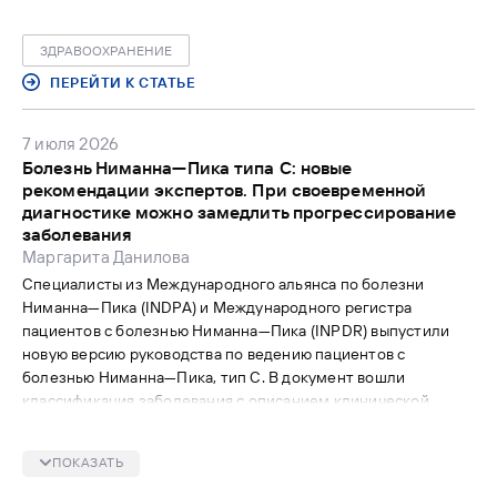
рабочей группы по реализации федерального проекта
«Наука и кадры для производства средств производства и
ЗДРАВООХРАНЕНИЕ
автоматизации» при Минобрнауки РФ, член штаба
Правительства РФ по искусственному интеллекту,
ПЕРЕЙТИ К СТАТЬЕ
профессор Владимир КОМЛЕВ.
7 июля 2026
Болезнь Ниманна—Пика типа С: новые
рекомендации экспертов. При своевременной
диагностике можно замедлить прогрессирование
заболевания
Маргарита Данилова
Специалисты из Международного альянса по болезни
Ниманна—Пика (INDPA) и Международного регистра
пациентов с болезнью Ниманна—Пика (INPDR) выпустили
новую версию руководства по ведению пациентов с
болезнью Ниманна—Пика, тип С. В документ вошли
классификация заболевания с описанием клинической
картины для каждого типа, методы диагностики,
лекарственная терапия и методы нефармакологической
ПОКАЗАТЬ
коррекции симптоматики для улучшения качества жизни.