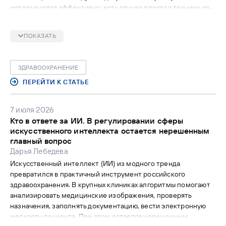
используются эффективно: есть случаи простоя техники из-
за поломок и нехватки обученных работе с ней сотрудников
больниц. Насколько велика проблема и как оценивается
ПОКАЗАТЬ
целесообразность закупок медтехники, разбирался «МВ».
ЗДРАВООХРАНЕНИЕ
ПЕРЕЙТИ К СТАТЬЕ
7 июля 2026
Кто в ответе за ИИ. В регулировании сферы
искусственного интеллекта остается нерешенным
главный вопрос
Дарья Лебедева
Искусственный интеллект (ИИ) из модного тренда
превратился в практичный инструмент российского
здравоохранения. В крупных клиниках алгоритмы помогают
анализировать медицинские изображения, проверять
назначения, заполнять документацию, вести электронную
медкарту пациента. При этом остается нерешенным