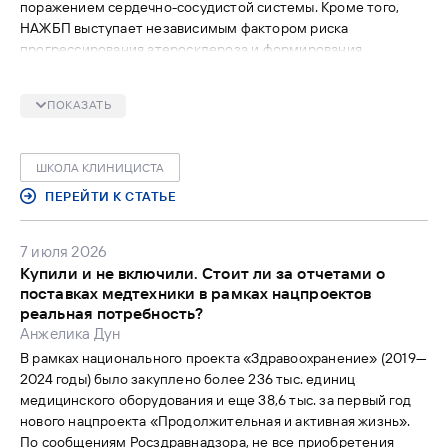
поражением сердечно-сосудистой системы. Кроме того,
НАЖБП выступает независимым фактором риска
прогрессирования атеросклероза и формирования
сердечно-сосудистых осложнений. Таким образом, это
заболевание требует мультидисциплинарного подхода к
ПОКАЗАТЬ
диагностике, оценке рисков, стратегии лечения.
ШКОЛА КЛИНИЦИСТА
ПЕРЕЙТИ К СТАТЬЕ
7 июля 2026
Купили и не включили. Стоит ли за отчетами о
поставках медтехники в рамках нацпроектов
реальная потребность?
Анжелика Дун
В рамках национального проекта «Здравоохранение» (2019—
2024 годы) было закуплено более 236 тыс. единиц
медицинского оборудования и еще 38,6 тыс. за первый год
нового нацпроекта «Продолжительная и активная жизнь».
По сообщениям Росздравнадзора, не все приобретения