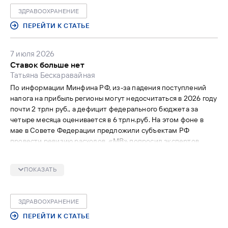
ЗДРАВООХРАНЕНИЕ
ПЕРЕЙТИ К СТАТЬЕ
7 июля 2026
Ставок больше нет
Татьяна Бескаравайная
По информации Минфина РФ, из-за падения поступлений
налога на прибыль регионы могут недосчитаться в 2026 году
почти 2 трлн руб., а дефицит федерального бюджета за
четыре месяца оценивается в 6 трлн.руб. На этом фоне в
мае в Совете Федерации предложили субъектам РФ
провести ревизию расходов. «МВ» попросил экспертов
прокомментировать вероятность новой волны
«оптимизации» в здравоохранении и связанные с этим
ПОКАЗАТЬ
потенциальные риски.
ЗДРАВООХРАНЕНИЕ
ПЕРЕЙТИ К СТАТЬЕ