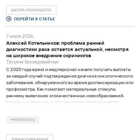
ШКОЛА КЛИНИЦИСТА
ПЕРЕЙТИ К СТАТЬЕ
7 июля 2026
Алексей Котельников: проблема ранней
диагностики рака остается актуальной, несмотря
на широкое внедрение скринингов
Татьяна Бескаравайная
С 2020 года врачи и медперсонал начали получать выплаты
за каждый случай подтверждения диагноза онкологического
заболевания, обнаруженного во время диспансеризации или
профосмотра. Как помогают материальные стимулы
раннему выявлению злокачественных новообразований,
почему онковакцины и другие инновационные методы
лечения в ближайшей перспективе не позволят отказаться
от классической хирургии, соответствует ли
ПОКАЗАТЬ
действительности мнение, что онкология «молодеет», и как
меняется качество научных исследований и публикационная
активность российских авторов в иностранных изданиях в
ЗДРАВООХРАНЕНИЕ