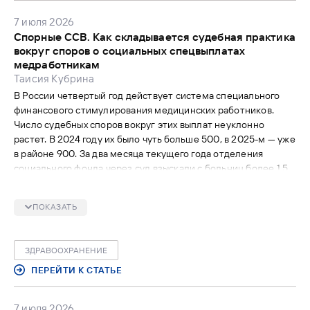
7 июля 2026
Спорные ССВ. Как складывается судебная практика
вокруг споров о социальных спецвыплатах
медработникам
Таисия Кубрина
В России четвертый год действует система специального
финансового стимулирования медицинских работников.
Число судебных споров вокруг этих выплат неуклонно
растет. В 2024 году их было чуть больше 500, в 2025-м — уже
в районе 900. За два месяца текущего года отделения
социального фонда через суд взыскали с больниц более 1,5
млн руб. переплат по спецвыплатам, больницам удалось
отстоять начисления на 2,24 млн руб. «МВ» выявил
ПОКАЗАТЬ
ключевые причины судебных споров по социальным
спецвыплатам медработникам.
ЗДРАВООХРАНЕНИЕ
ПЕРЕЙТИ К СТАТЬЕ
7 июля 2026