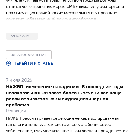
учителей. К 1 августа правительство и Госдума должны
отчитаться о принятых мерах. «МВ» выяснил у экспертов и
практикующих врачей, какие механизмы могут реально
сократить обязательный документооборот в
здравоохранении, как выглядят современные технические
IT-решения в этой области и что делают клиники для
ПОКАЗАТЬ
внедрения этих инструментов.
ЗДРАВООХРАНЕНИЕ
ПЕРЕЙТИ К СТАТЬЕ
7 июля 2026
НАЖБП: изменение парадигмы. В последние годы
неалкогольная жировая болезнь печени все чаще
рассматривается как междисциплинарная
проблема
Редакция
НАЖБП рассматривается сегодня не как изолированная
патология печени, а как системное метаболическое
заболевание, взаимосвязанное в том числе и прежде всего с