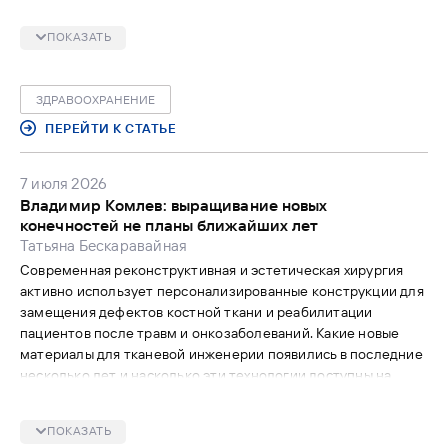
главный вопрос — кто отвечает, если алгоритм ошибется:
врач, клиника или разработчик?
ПОКАЗАТЬ
ЗДРАВООХРАНЕНИЕ
ПЕРЕЙТИ К СТАТЬЕ
7 июля 2026
Владимир Комлев: выращивание новых
конечностей не планы ближайших лет
Татьяна Бескаравайная
Современная реконструктивная и эстетическая хирургия
активно использует персонализированные конструкции для
замещения дефектов костной ткани и реабилитации
пациентов после травм и онкозаболеваний. Какие новые
материалы для тканевой инженерии появились в последние
несколько лет и насколько эти технологии доступны на
практике российским пациентам, «МВ» рассказал директор
Института металлургии и материаловедения им. А.А.
ПОКАЗАТЬ
Байкова Российской академии наук (ИМЕТ РАН), член