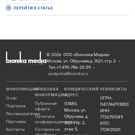
интервью «МВ» рассказал профессор кафедры
госпитальной хирургии № 2 Первого МГМУ им. И.М.
ПЕРЕЙТИ К СТАТЬЕ
Сеченова, врач-хирург, онколог, докт. мед. наук,
заслуженный деятель науки РФ Алексей КОТЕЛЬНИКОВ.
© 2026 ООО «Бионика Медиа»
Москва, ул. Обручева д. 30/1, стр. 2 •
Тел.+7-495-786-25-59
•
podpiska@bionika.ru
ИНФОРМАЦИЯ
ПРАВОВАЯ
ЮРИДИЧЕСКИЙ
РЕКВИЗИТЫ
ИНФОРМАЦИЯ
АДРЕС
О нас
ОГРН:
Публичная
117485,
1147746793853
Подписка
оферта
Москва, ул.
ИНН:
Рекламодателям
Политика
Обручева, д.
7726751049
Партнеры
конфиденциальности
30/1 стр. 2,
КПП:
этаж 5,
Контакты
Согласие на
772801001
обработку