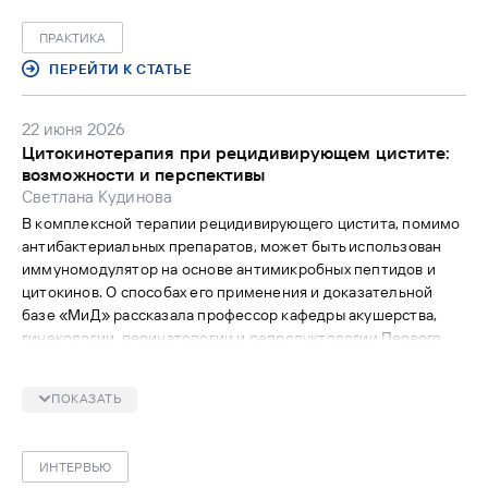
ПРАКТИКА
ПЕРЕЙТИ К СТАТЬЕ
22 июня 2026
Цитокинотерапия при рецидивирующем цистите:
возможности и перспективы
Светлана Кудинова
В комплексной терапии рецидивирующего цистита, помимо
антибактериальных препаратов, может быть использован
иммуномодулятор на основе антимикробных пептидов и
цитокинов. О способах его применения и доказательной
базе «МиД» рассказала профессор кафедры акушерства,
гинекологии, перинатологии и репродуктологии Первого
МГМУ им. И.М. Сеченова, зав. отделением эстетической
гинекологии и реабилитации ФГБУ НМИЦ АГП им. В.И.
ПОКАЗАТЬ
Кулакова МЗ РФ, д.м.н. Инна Анатольевна Аполихина.
ИНТЕРВЬЮ