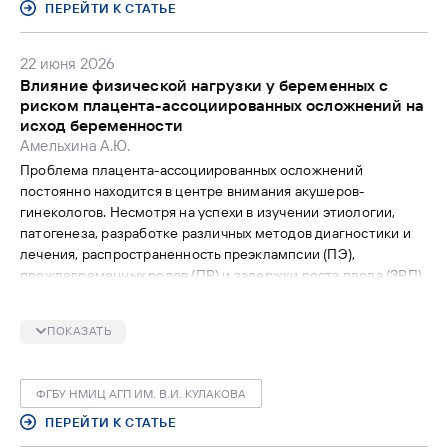
ПЕРЕЙТИ К СТАТЬЕ
22 июня 2026
Влияние физической нагрузки у беременных с
риском плацента-ассоциированных осложнений на
исход беременности
Амельхина А.Ю.
Проблема плацента-ассоциированных осложнений
постоянно находится в центре внимания акушеров-
гинекологов. Несмотря на успехи в изучении этиологии,
патогенеза, разработке различных методов диагностики и
лечения, распространенность преэклампсии (ПЭ),
преждевременных родов (ПР) и задержки роста плода (ЗРП)
остается стабильно высокой: 11–16% (ПЭ), 5–10% (ПР), 5–10%
(ЗРП).
ПОКАЗАТЬ
ФГБУ НМИЦ АГП ИМ. В.И. КУЛАКОВА
ПЕРЕЙТИ К СТАТЬЕ