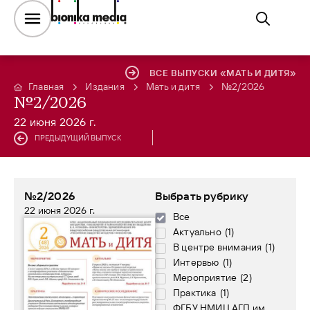
ВСЕ ВЫПУСКИ «МАТЬ И ДИТЯ»
Главная
Издания
Мать и дитя
№2/2026
№2/2026
22 июня 2026 г.
ПРЕДЫДУЩИЙ ВЫПУСК
№2/2026
Выбрать рубрику
22 июня 2026 г.
Все
Актуально
(
1
)
В центре внимания
(
1
)
Интервью
(
1
)
Мероприятие
(
2
)
Практика
(
1
)
ФГБУ НМИЦ АГП им.