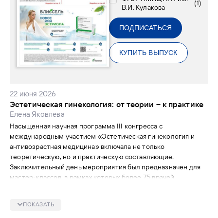
(
1
)
В.И. Кулакова
ПОДПИСАТЬСЯ
КУПИТЬ ВЫПУСК
22 июня 2026
Эстетическая гинекология: от теории – к практике
Елена Яковлева
Насыщенная научная программа III конгресса с
международным участием «Эстетическая гинекология и
антивозрастная медицина» включала не только
теоретическую, но и практическую составляющие.
Заключительный день мероприятия был предназначен для
мастер-классов, в рамках которых более 75 врачей
усовершенствовали свои практические компетенции под
руководством опытных наставников: ведущих специалистов
ПОКАЗАТЬ
НМИЦ АГП им. акад. В.И. Кулакова (далее – Центр)
и международных экспертов.