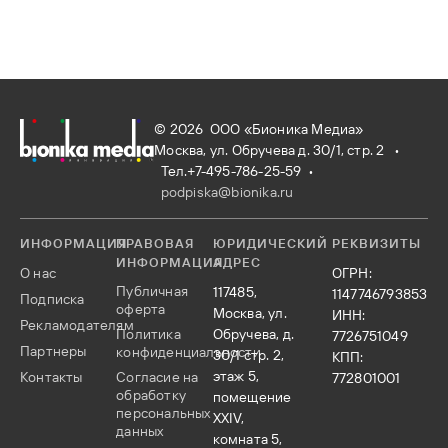
© 2026 ООО «Бионика Медиа»
Москва, ул. Обручева д. 30/1, стр. 2 •
Тел.+7-495-786-25-59
•
podpiska@bionika.ru
ИНФОРМАЦИЯ
ПРАВОВАЯ
ЮРИДИЧЕСКИЙ
РЕКВИЗИТЫ
ИНФОРМАЦИЯ
АДРЕС
О нас
ОГРН:
Публичная
117485,
1147746793853
Подписка
оферта
Москва, ул.
ИНН:
Рекламодателям
Политика
Обручева, д.
7726751049
Партнеры
конфиденциальности
30/1 стр. 2,
КПП:
этаж 5,
Контакты
Согласие на
772801001
обработку
помещение
персональных
XXIV,
данных
комната 5,