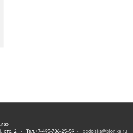
диа»
/1, стр. 2 •
Тел.+7-495-786-25-59
•
podpiska@bionika.ru