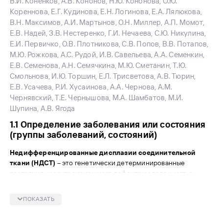
В.И. Коненков, А.В. Кононов, Н.Ю. Кононова, О.Ю.
Кореннова, Е.Г. Кудинова, Е.Н. Логинова, Е.А. Лялюкова,
В.Н. Максимов, А.И. Мартынов, О.Н. Миллер, А.П. Момот,
Е.В. Надей, З.В. Нестеренко, Г.И. Нечаева, С.Ю. Никулина,
Е.И. Первичко, О.В. Плотникова, С.В. Попов, В.В. Потапов,
М.Ю. Рожкова, А.С. Рудой, И.В. Савельева, А.А. Семенкин,
Е.В. Семенова, А.Н. Семячкина, М.Ю. Сметанин, Т.Ю.
Смольнова, И.Ю. Торшин, Е.Л. Трисветова, А.В. Тюрин,
Е.В. Усачева, Р.И. Хусаинова, А.А. Чернова, А.М.
Чернявский, Т.Е. Чернышова, М.А. Шамбатов, М.И.
Шупина, А.В. Ягода
1.1 ​Определение заболевания или состояния
(группы заболеваний, состояний)
Недифференцированные дисплазии соединительной
ткани (НДСТ)
– это генетически детерминированные
состояния, характеризующиеся дефектами волокнистых
структур
и основного вещества соединительной ткани, приводящие к
ПОКАЗАТЬ
нарушению формообразования органов и систем, имеющие
прогредиентное течение, определяющие особенности