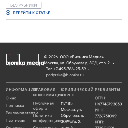
ассоциированной патологии, а также фармакокинетики и
БЕЗ РУБРИКИ
фармакодинамики лекарственных средств [2–5].
ПЕРЕЙТИ К СТАТЬЕ
Комментарии:
генетический дефект может проявляться в
любом возрасте в соответствии с временными
закономерностями генной экспрессии. Реализация
генетических детерминант в случае НДСТ (несиндромных
форм дисплазии соединительной ткани, неспецифических
нарушений соединительной ткани) в наибольшей степени
определяется внешними условиями, в отличие от
© 2026 ООО «Бионика Медиа»
наследственных нарушений соединительной ткани [2–7].
Москва, ул. Обручева д. 30/1, стр. 2 •
Тел.+7-495-786-25-59
•
podpiska@bionika.ru
ИНФОРМАЦИЯ
ПРАВОВАЯ
ЮРИДИЧЕСКИЙ
РЕКВИЗИТЫ
ИНФОРМАЦИЯ
АДРЕС
О нас
ОГРН:
Публичная
117485,
1147746793853
Подписка
оферта
Москва, ул.
ИНН:
Рекламодателям
Политика
Обручева, д.
7726751049
Партнеры
конфиденциальности
30/1 стр. 2,
КПП:
этаж 5,
Контакты
Согласие на
772801001