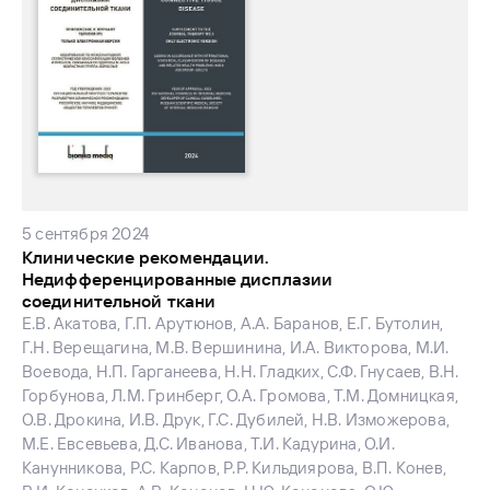
5 сентября 2024
Клинические рекомендации.
Недифференцированные дисплазии
соединительной ткани
Е.В. Акатова, Г.П. Арутюнов, А.А. Баранов, Е.Г. Бутолин,
Г.Н. Верещагина, М.В. Вершинина, И.А. Викторова, М.И.
Воевода, Н.П. Гарганеева, Н.Н. Гладких, С.Ф. Гнусаев, В.Н.
Горбунова, Л.М. Гринберг, О.А. Громова, Т.М. Домницкая,
О.В. Дрокина, И.В. Друк, Г.С. Дубилей, Н.В. Изможерова,
М.Е. Евсевьева, Д.С. Иванова, Т.И. Кадурина, О.И.
Канунникова, Р.С. Карпов, Р.Р. Кильдиярова, В.П. Конев,