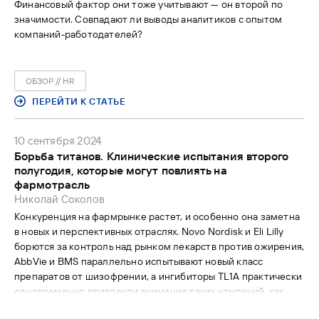
Финансовый фактор они тоже учитывают — он второй по
значимости. Совпадают ли выводы аналитиков с опытом
компаний-работодателей?
ОБЗОР // HR
ПЕРЕЙТИ К СТАТЬЕ
10 сентября 2024
Борьба титанов. Клинические испытания второго
полугодия, которые могут повлиять на
фармотрасль
Николай Соколов
Конкуренция на фармрынке растет, и особенно она заметна
в новых и перспективных отраслях. Novo Nordisk и Eli Lilly
борются за контроль над рынком лекарств против ожирения,
AbbVie и BMS параллельно испытывают новый класс
препаратов от шизофрении, а ингибиторы TL1A практически
одновременно привлекли внимание таких компаний, как
Teva, Roche и MSD. «ФВ» на основе материала