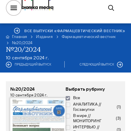
ВСЕ ВЫПУСКИ «ФАРМАЦЕВТИЧЕСКИЙ ВЕСТНИК»
Главная
Издания
Фармацевтический вестник
№20/2024
№20/2024
10 сентября 2024 г.
ПРЕДЫДУЩИЙ ВЫПУСК
СЛЕДУЮЩИЙ ВЫПУСК
№20/2024
Выбрать рубрику
10 сентября 2024 г.
Все
АНАЛИТИКА //
(
1
)
Госзакупки
В мире //
(
3
)
МОНИТОРИНГ
ИНТЕРВЬЮ //
(
1
)