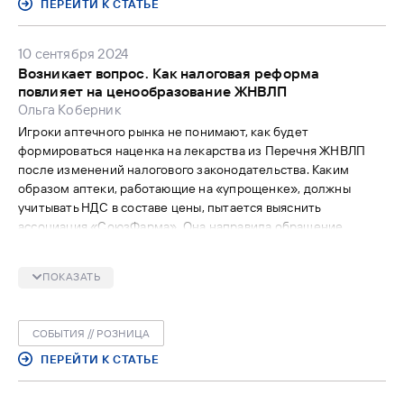
ПЕРЕЙТИ К СТАТЬЕ
10 сентября 2024
Возникает вопрос. Как налоговая реформа
повлияет на ценообразование ЖНВЛП
Ольга Коберник
Игроки аптечного рынка не понимают, как будет
формироваться наценка на лекарства из Перечня ЖНВЛП
после изменений налогового законодательства. Каким
образом аптеки, работающие на «упрощенке», должны
учитывать НДС в составе цены, пытается выяснить
ассоциация «СоюзФарма». Она направила обращение
руководителю ФАС Максиму Шаскольскому с просьбой дать
разъяснения по вопросам, актуальным для малого и
ПОКАЗАТЬ
среднего бизнеса. Аналогичное письмо готовит «Опора
России» в адрес Федеральной налоговой службы.
Предприниматели опасаются, что новые механизмы
СОБЫТИЯ // РОЗНИЦА
ценообразования могут сделать их
неконкурентоспособными: при расчете НДС на полную
ПЕРЕЙТИ К СТАТЬЕ
стоимость товара они не смогут предложить клиентам
привлекательные цены.