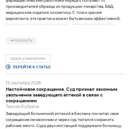
фармацевтические работники нередко получают от
производителей образцы их продукции: лекарства, БАД,
медицинские изделия, косметику. С точки зрения
маркетинга, эта практика может быть весьма эффективной,
тогда как с точки зрения закона — высокорискованной и
даже нелегальной. «ФВ» вместе с экспертами изучил все
плюсы и минусы раздачи образцов.
ПОКАЗАТЬ
ОБЗОР // МАРКЕТИНГ
ПЕРЕЙТИ К СТАТЬЕ
13 сентября 2024
Настойчивое сокращение. Суд признал законным
увольнение заведующего аптекой в связи с
сокращением
Таисия Кубрина
Заведующий больничной аптекой в Беслане посчитал свое
сокращение незаконным и через суд пытался сохранить
рабочее место. Суды двух инстанций поддержали больницу,