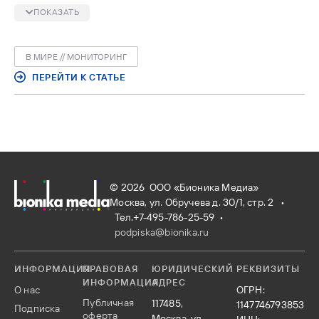
BioPharmaDive составил список клинических испытаний
ПОКАЗАТЬ
второй половины года, которые могут значительно повлиять
на расклад сил в индустрии.
В МИРЕ // МОНИТОРИНГ
ПЕРЕЙТИ К СТАТЬЕ
© 2026 ООО «Бионика Медиа»
Москва, ул. Обручева д. 30/1, стр. 2 •
Тел.+7-495-786-25-59
•
podpiska@bionika.ru
ИНФОРМАЦИЯ
ПРАВОВАЯ
ЮРИДИЧЕСКИЙ
РЕКВИЗИТЫ
ИНФОРМАЦИЯ
АДРЕС
О нас
ОГРН:
Публичная
117485,
1147746793853
Подписка
оферта
Москва, ул.