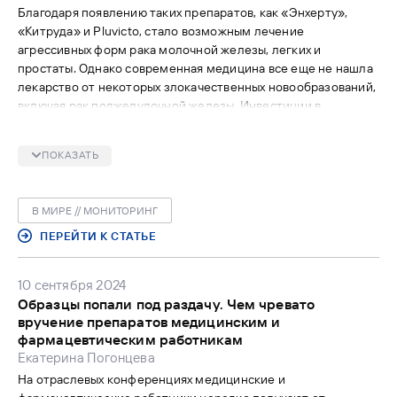
Благодаря появлению таких препаратов, как «Энхерту»,
«Китруда» и Pluvicto, стало возможным лечение
агрессивных форм рака молочной железы, легких и
простаты. Однако современная медицина все еще не нашла
лекарство от некоторых злокачественных новообразований,
включая рак поджелудочной железы. Инвестиции в
исследования в этой области сталкиваются с рядом
проблем, включая низкую общественную значимость
ПОКАЗАТЬ
трудноизлечимых форм рака.
В МИРЕ // МОНИТОРИНГ
ПЕРЕЙТИ К СТАТЬЕ
10 сентября 2024
Образцы попали под раздачу. Чем чревато
вручение препаратов медицинским и
фармацевтическим работникам
Екатерина Погонцева
На отраслевых конференциях медицинские и