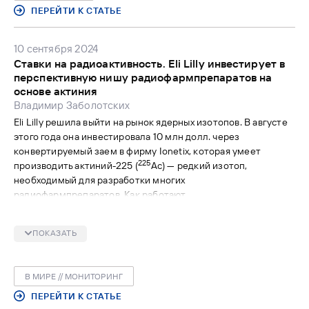
ПЕРЕЙТИ К СТАТЬЕ
10 сентября 2024
Ставки на радиоактивность. Eli Lilly инвестирует в
перспективную нишу радиофармпрепаратов на
основе актиния
Владимир Заболотских
Eli Lilly решила выйти на рынок ядерных изотопов. В августе
этого года она инвестировала 10 млн долл. через
конвертируемый заем в фирму Ionetix, которая умеет
225
производить актиний-225 (
Ac) — редкий изотоп,
необходимый для разработки многих
радиофармпрепаратов. Как работают
радиофармацевтические препараты и почему это важно,
разбирался «ФВ».
ПОКАЗАТЬ
В МИРЕ // МОНИТОРИНГ
ПЕРЕЙТИ К СТАТЬЕ