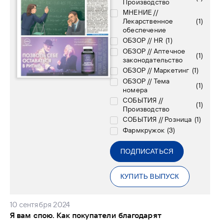
Производство
МНЕНИЕ //
Лекарственное
(
1
)
обеспечение
ОБЗОР // HR
(
1
)
ОБЗОР // Аптечное
(
1
)
законодательство
ОБЗОР // Маркетинг
(
1
)
ОБЗОР // Тема
(
1
)
номера
СОБЫТИЯ //
(
1
)
Производство
СОБЫТИЯ // Розница
(
1
)
Фармкружок
(
3
)
ПОДПИСАТЬСЯ
КУПИТЬ ВЫПУСК
10 сентября 2024
Я вам спою. Как покупатели благодарят