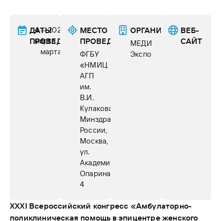
ДАТЫ
4
—
2025
МЕСТО
ОРГАНИЗАТОР(Ы)
ВЕБ-
ПРОВЕДЕНИЯ
марта
6
г.
ПРОВЕДЕНИЯ
САЙТ
МЕДИ
марта
ФГБУ
Экспо
«НМИЦ
АГП
им.
В.И.
Кулакова»
Минздрава
России,
Москва,
ул.
Академика
Опарина,
4
XXX
I
Всероссийский конгресс «Амбулаторно-
поликлиническая помощь в эпицентре женского